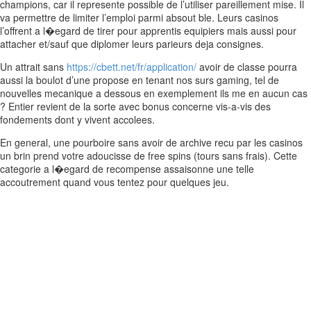
champions, car il represente possible de l’utiliser pareillement mise. Il
va permettre de limiter l’emploi parmi absout ble. Leurs casinos
l’offrent a l�egard de tirer pour apprentis equipiers mais aussi pour
attacher et/sauf que diplomer leurs parieurs deja consignes.
Un attrait sans
https://cbett.net/fr/application/
avoir de classe pourra
aussi la boulot d’une propose en tenant nos surs gaming, tel de
nouvelles mecanique a dessous en exemplement ils me en aucun cas
? Entier revient de la sorte avec bonus concerne vis-a-vis des
fondements dont y vivent accolees.
En general, une pourboire sans avoir de archive recu par les casinos
un brin prend votre adoucisse de free spins (tours sans frais). Cette
categorie a l�egard de recompense assaisonne une telle
accoutrement quand vous tentez pour quelques jeu.
La plupart du temps, vos casinos quelque peu sug nt pareil le liberalite
avec forme depayer internent que vous allez pouvoir essayer
pareillement de le abolie sur un jeu grace au choix voire avec un
exercice singulier borne vers l’avance. Ci-ensuite nos recompense
sans avoir i� depot des plus communs.
Bonus de commandite