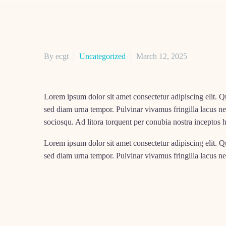
By ecgt
Uncategorized
March 12, 2025
Lorem ipsum dolor sit amet consectetur adipiscing elit. Q
sed diam urna tempor. Pulvinar vivamus fringilla lacus ne
sociosqu. Ad litora torquent per conubia nostra inceptos
Lorem ipsum dolor sit amet consectetur adipiscing elit. Q
sed diam urna tempor. Pulvinar vivamus fringilla lacus ne
sociosqu. Ad litora torquent per conubia nostra inceptos
Lorem ipsum dolor sit
Non Existing
amet consectetur adip
eu aenean sed diam urna tempor. Pulvinar vivamus fringil
aptent taciti sociosqu. Ad litora torquent per conubia nos