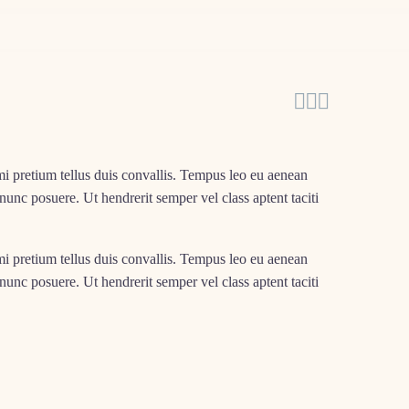



mi pretium tellus duis convallis. Tempus leo eu aenean
unc posuere. Ut hendrerit semper vel class aptent taciti
mi pretium tellus duis convallis. Tempus leo eu aenean
unc posuere. Ut hendrerit semper vel class aptent taciti
 In id cursus mi pretium tellus duis convallis. Tempus leo
ia integer nunc posuere. Ut hendrerit semper vel class