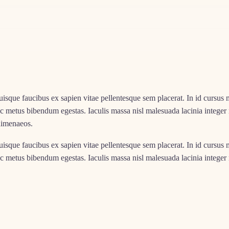
uisque faucibus ex sapien vitae pellentesque sem placerat. In id cursus 
c metus bibendum egestas. Iaculis massa nisl malesuada lacinia integer n
 himenaeos.
uisque faucibus ex sapien vitae pellentesque sem placerat. In id cursus 
c metus bibendum egestas. Iaculis massa nisl malesuada lacinia integer n
 himenaeos.
iscing elit. Quisque faucibus ex sapien vitae pellentesque sem placerat.
la lacus nec metus bibendum egestas. Iaculis massa nisl malesuada lacin
tra inceptos himenaeos.