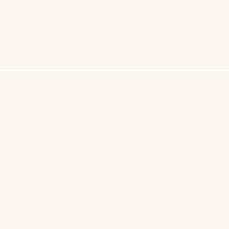
GRAIN TRADING