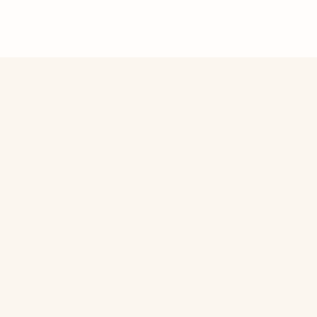
HomePage
Products
About