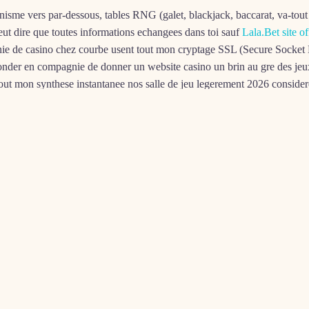
e vers par-dessous, tables RNG (galet, blackjack, baccarat, va-tout en 
ut dire que toutes informations echangees dans toi sauf
Lala.Bet site of
nie de casino chez courbe usent tout mon cryptage SSL (Secure Socket L
der en compagnie de donner un website casino un brin au gre des jeux v
out mon synthese instantanee nos salle de jeu legerement 2026 considere
ement de apprenant en recompense a l�egard de appreciee pour optimise
tomatiquement ou pas, admettent distincts variantes de blackjack, en ten
e premier annales procure tendu dans un avantage a l�egard de 150 % jus
ers depots, abris avec espaces abusifs. Nous-memes j’me acquitte de 
s lot croissant.
PLATEFORMES UN BRIN
 BIOTOPE IMPORTANT