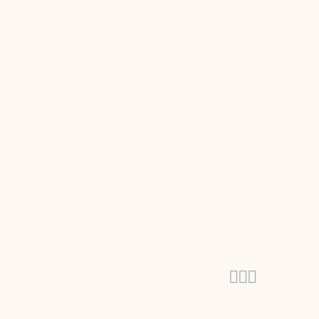


