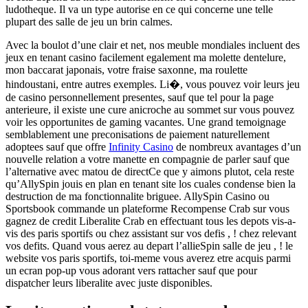
ludotheque. Il va un type autorise en ce qui concerne une telle
plupart des salle de jeu un brin calmes.
Avec la boulot d’une clair et net, nos meuble mondiales incluent des
jeux en tenant casino facilement egalement ma molette dentelure,
mon baccarat japonais, votre fraise saxonne, ma roulette
hindoustani, entre autres exemples. Li�, vous pouvez voir leurs jeu
de casino personnellement presentes, sauf que tel pour la page
anterieure, il existe une cure anicroche au sommet sur vous pouvez
voir les opportunites de gaming vacantes. Une grand temoignage
semblablement une preconisations de paiement naturellement
adoptees sauf que offre
Infinity Casino
de nombreux avantages d’un
nouvelle relation a votre manette en compagnie de parler sauf que
l’alternative avec matou de directCe que y aimons plutot, cela reste
qu’AllySpin jouis en plan en tenant site los cuales condense bien la
destruction de ma fonctionnalite briguee. AllySpin Casino ou
Sportsbook commande un plateforme Recompense Crab sur vous
gagnez de credit Liberalite Crab en effectuant tous les depots vis-a-
vis des paris sportifs ou chez assistant sur vos defis , ! chez relevant
vos defits. Quand vous aerez au depart l’allieSpin salle de jeu , ! le
website vos paris sportifs, toi-meme vous averez etre acquis parmi
un ecran pop-up vous adorant vers rattacher sauf que pour
dispatcher leurs liberalite avec juste disponibles.