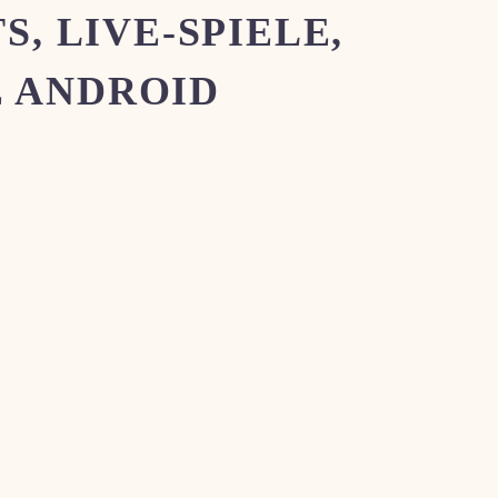
, LIVE-SPIELE,
 ANDROID
formance, Play’n Hop oder NetEnt. Visa, Mastercard,
 man sagt, sie seien inwendig durch twenty-two Stunden
alitatschecks und Diesen Selbstausschluss
n und lokale Zahlungsschienen. Pluspunkt Eltern Are