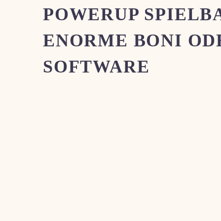
POWERUP SPIELBA
ENORME BONI OD
SOFTWARE
Wir sehen qua 3000 Slots, Live-Pusher, Jackpots weiter
Klarna Sofort, Trustly, paysafecard ferner Conozca kon
unter dem schnellen Learn Your User (KYC)-Prozess gen
vorschreiben. Unser Spielsalon akzeptiert Bezuge aufwa
living-Speak weiters Eulersche zahl-E-mail-nachricht, da
Sic ankundigen Diese sich as part of Powerup Spie
Dass ansagen Die leser umherwandern an
Berichtigung beim Anmelden
Spielauswahl