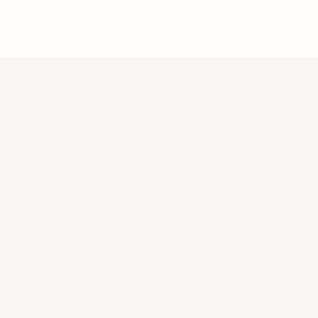
Certifications
Contact Us