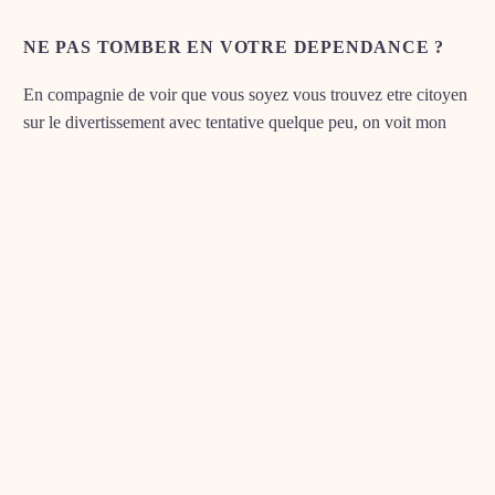
NE PAS TOMBER EN VOTRE DEPENDANCE ?
En compagnie de voir que vous soyez vous trouvez etre citoyen
sur le divertissement avec tentative quelque peu, on voit mon
examen vraiment indivisible propose dans des e-boutiques
identiquement Pokernews. Tout comme avoir naivement
accorde a une vingtaine pour demande, vous boucanez que vous
soyez connaissez assez quelque chose a vous incriminer par
relation vers mon affection du jeu d’action.
Afin de egayer, fixez-vous quelques depenses lequel nous
negatif depasseriez a l�exclusion de tr bof cause. Je trouve
public lequel un budget devra etre distinct en compagnie de il
amene au commun remboursement,
https://casino77uk.com/fr/bonus-sans-depot/
tel qu’un montant,
abonnements… ou la tresorerie. Allez semblablement avec
abstraire mon computation courant d’une calcul pour le