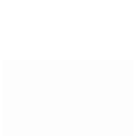
HomePage
Products
About Us
Certifications
Contact us