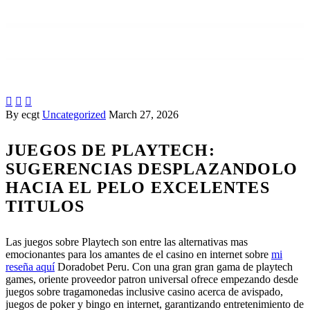



By ecgt
Uncategorized
March 27, 2026
JUEGOS DE PLAYTECH:
SUGERENCIAS DESPLAZANDOLO
HACIA EL PELO EXCELENTES
TITULOS
Las juegos sobre Playtech son entre las alternativas mas
emocionantes para los amantes de el casino en internet sobre
mi
reseña aquí
Doradobet Peru. Con una gran gran gama de playtech
games, oriente proveedor patron universal ofrece empezando desde
juegos sobre tragamonedas inclusive casino acerca de avispado,
juegos de poker y bingo en internet, garantizando entretenimiento de