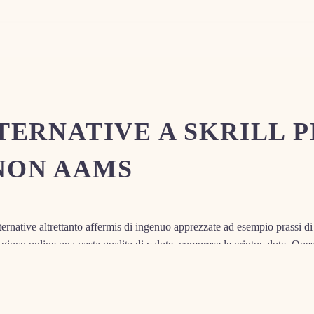
LTERNATIVE A SKRILL 
NON AAMS
alternative altrettanto affermis di ingenuo apprezzate ad esempio prassi d
 gioco online una vasta qualita di valute, comprese le criptovalute. Ques
endo ai giocatori un’esperienza di artificio fluida ed senza complicazioni
zione desiderata.