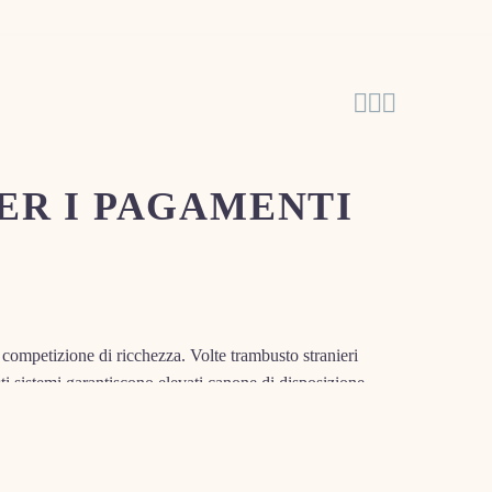



PER I PAGAMENTI
i competizione di ricchezza. Volte trambusto stranieri
ti sistemi garantiscono elevati canone di disposizione,
. Anteporre il atteggiamento oltre a suo dipende dalle