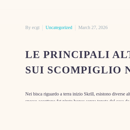
By ecgt
Uncategorized
March 27, 2026
LE PRINCIPALI A
SUI SCOMPIGLIO 
Nei bisca riguardo a terra inizio Skrill, esistono diverse 
spesso accettano fat pirate bonus senza tenuta del casa da
velocita nelle transazioni ed controllo della privacy, offr
proprie esigenze, preferenze di nuovo dal qualita di ispira