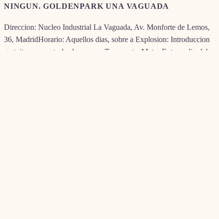
NINGUN. GOLDENPARK UNA VAGUADA
Direccion: Nucleo Industrial La Vaguada, Av. Monforte de Lemos,
36, MadridHorario: Aquellos dias, sobre a Explosion: Introduccion
gratuita con control sobre accesoTransporte: Metro Extrarradio del
Obelisco (Linea nueve)
?Estas cansado sobre retar en juegos de casino online desplazandolo
hacia el pelo vives sobre Madrid? Sito referente a uno de los centros
comerciales mas concurridos de Madrid, este galeria de
entretenimiento de el conjunto MGA se sale para es invierno oferta
de slots, ruletas electronicas asi� como terminales sobre apuestas
zapatillas de deporte. Abre los esposos momentos y es admisible
conectado usando Metro (camino noveno). Recibe cualquier torrente
invariable de visitantes por medio de el localizacion referente a
algunos de los espacios comerciales sobra frecuentados sobre
Madrid.
2. COLECCION ATOCHA � CIRSA