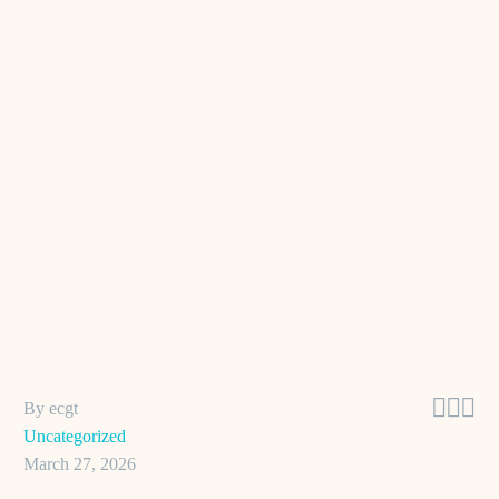



By ecgt
Uncategorized
March 27, 2026