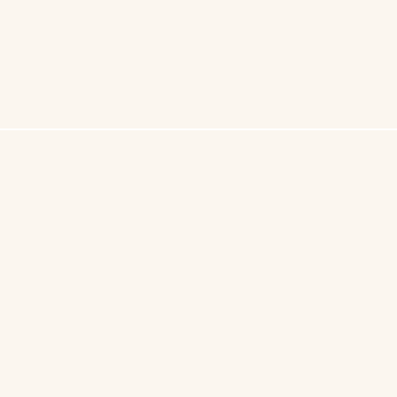
GRAIN TRADING