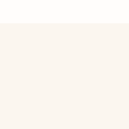
Certifications
Contact Us