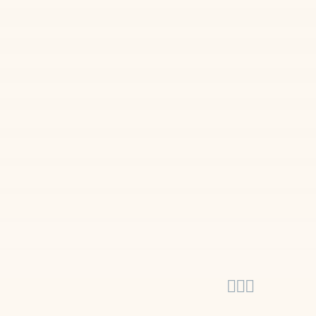


