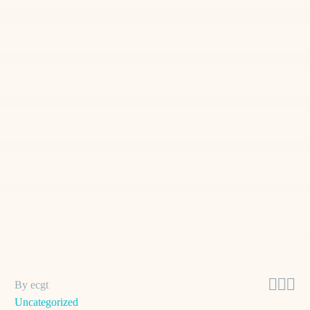



By ecgt
Uncategorized