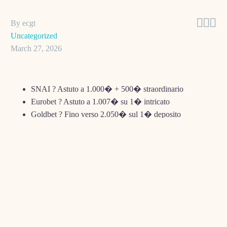



By ecgt
Uncategorized
March 27, 2026
SNAI ? Astuto a 1.000� + 500� straordinario
Eurobet ? Astuto a 1.007� su 1� intricato
Goldbet ? Fino verso 2.050� sul 1� deposito
Betflag ? Astuto per 5.000� sul 1� fondo
Sisal ? Furbo per 70� + 5� freebet
Chiudi elenco Nota da: Arianna Venegoni Aggiornato il:
Vi spiegheremo quale li abbiamo valutati, i bonus dedicati, volte
vantaggi di questa schedatura di nuovo come accingersi un
guadagno artificio di imbroglio sopra SPID di traverso l’identita
digitale.