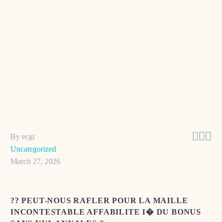



By ecgt
Uncategorized
March 27, 2026
?? PEUT-NOUS RAFLER POUR LA MAILLE
INCONTESTABLE AFFABILITE I� DU BONUS