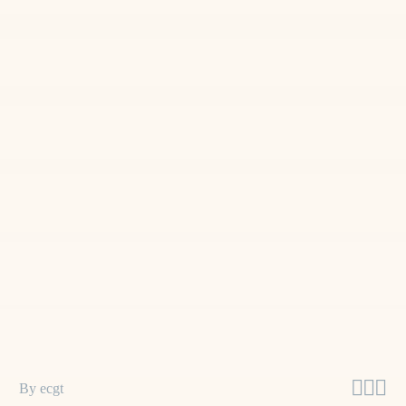



By ecgt