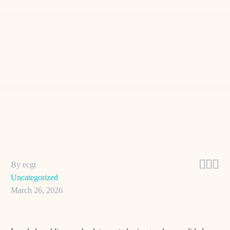



By ecgt
Uncategorized
March 26, 2026