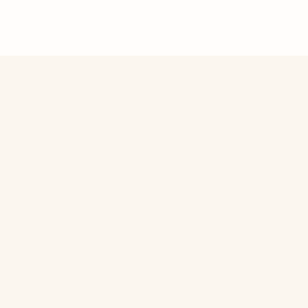
ertifications
Contact Us
ECGM