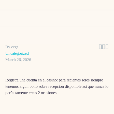



By ecgt
Uncategorized
March 26, 2026
Registra una cuenta en el casino: para recientes seres siempre
tenemos algun bono sobre recepcion disponible asi que nunca lo
perfectamente creas 2 ocasiones.
Espera 30 momentos detras de la dia sobre asignacion: ten
minuciosidad y espera cumplir las requisitos, veras cual en algun