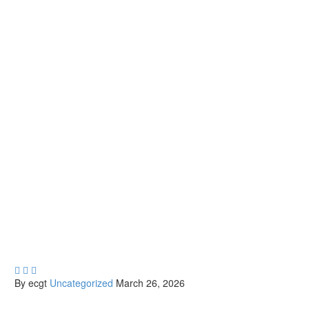



By ecgt
Uncategorized
March 26, 2026