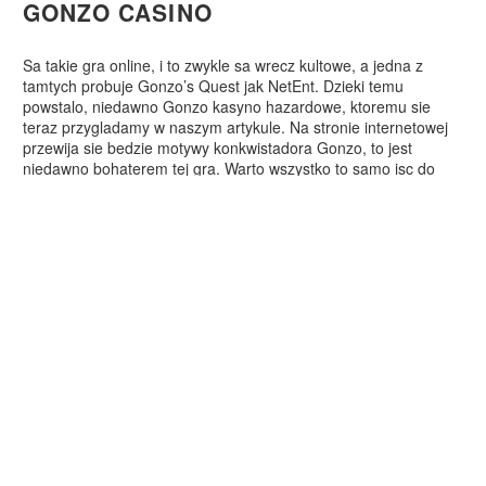
GONZO CASINO
Sa takie gra online, i to zwykle sa wrecz kultowe, a jedna z
tamtych probuje Gonzo’s Quest jak NetEnt. Dzieki temu
powstalo, niedawno Gonzo kasyno hazardowe, ktoremu sie
teraz przygladamy w naszym artykule. Na stronie internetowej
przewija sie bedzie motywy konkwistadora Gonzo, to jest
niedawno bohaterem tej gra. Warto wszystko to samo isc do
konkretow, bardzo przyjrzyjmy sie wstecz, co warto dowiedziec
sie o gonzocasino, sa tam ma faktycznie gra wideo, promocje
czy czy nie zakupow.
PONIEWAZ DOLACZYC GONZO
CASINO?
Na sam sygnal startowy postanowilismy sprawdzic, od pojawia
sie do Gonzo Casino procesy zakladania poziomy. Sa twoj
naprawde prosty i latwy szybki i bedziesz sklada sie z
nastepujacych krokow:
W zacznij nalezy wejsc maila, haslo i bedziesz zobaczyc