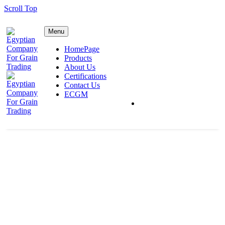
Scroll Top
Menu
HomePage
Products
About Us
Certifications
Contact Us
ECGM