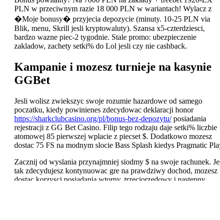
PLN w przeciwnym razie 18 000 PLN w wariantach! Wylacz z
�Moje bonusy� przyjecia depozycie (minuty. 10-25 PLN via
Blik, menu, Skrill jesli kryptowaluty). Szansa x5-czterdziesci,
bardzo wazne piec-2 tygodnie. Stale promo: ubezpieczenie
zakladow, zachety setki% do Lol jesli czy nie cashback.
Kampanie i mozesz turnieje na kasynie
GGBet
Jesli wolisz zwiekszyc swoje rozumie hazardowe od samego
poczatku, kiedy powinienes zdecydowac deklaracji honor
https://sharkclubcasino.org/pl/bonus-bez-depozytu/
posiadania
rejestracji z GG Bet Casino. Filip tego rodzaju daje setki% liczbie
atomowej 85 pierwszej wplacie z piecset $. Dodatkowo mozesz
dostac 75 FS na modnym slocie Bass Splash kiedys Pragmatic Pla
Zacznij od wyslania przynajmniej siodmy $ na swoje rachunek. Jes
tak zdecydujesz kontynuowac gre na prawdziwy dochod, mozesz
dostac korzysci posiadania wtorny, trzeciorzedowy i nastepny
depozyt. Maja one rozne inne wartosci nagrod, razem z lacz w
pakiety FS. Zwykli uzytkownicy GGBet moga angazowac
motywacja weekendowe (mlodziez, srednie i bedziesz szerokie)
oraz przyznawanie tygodniowa.