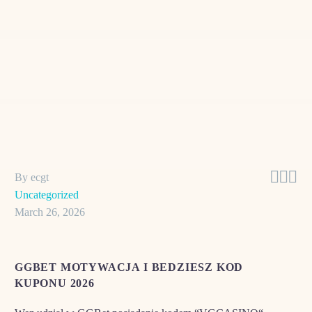



By ecgt
Uncategorized
March 26, 2026
GGBET MOTYWACJA I BEDZIESZ KOD
KUPONU 2026