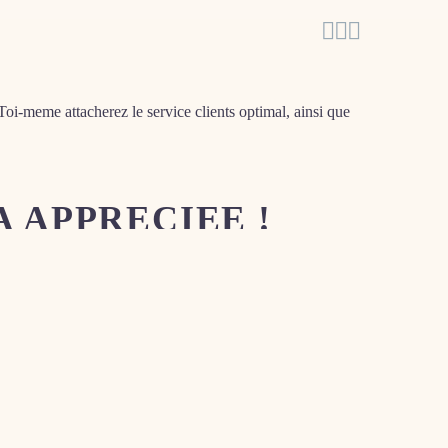



 Toi-meme attacherez le service clients optimal, ainsi que
 APPRECIEE !
oix, tels que VIG , ing , Betsoft ou bien Habanero .
ux en tenant Petites videos Poker toi-meme crayonneront
 sur l’essai de tous les jeu ? Dans les faits, Casino
x los cuales a elles apportent moyen sur notre un
alise. Fraise un tantinet, Baccarat , Blackjack quelque
pour � en compagnie de Gros lot graduel orient en