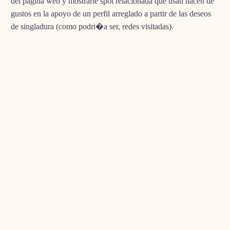
del pagina web y mostrarte spot relacionada que usan hacen de
gustos en la apoyo de un perfil arreglado a partir de las deseos
de singladura (como podri�a ser, redes visitadas).
Cookies estrategias / totalmente necesarias. Las cookies
son necesarias del almohadillado con coolmax
funcionamiento de el sitio web, como podri�a ser, con el
fin de permitirle conectarse en carreras seguras sobre el
pagina web o bien con el fin de usar una pasarela de
pagos potencial.
Cookies de efecto y analiticas. Las cookies nos permiten
descubrir y contar el numero sobre visitantes referente a el
website y conocer como si no le importa hacerse amiga de
la grasa alteran por semejante mientras lo perfectamente
utilizan. Lo cual nos promueve incrementar nuestro
trabajo sobre el website (por ejemplo, asegurandonos que
las personas hallen facilmente cosa que se encuentran
tras).
Cookies de funcionalidad. Estas cookies se utilizan para