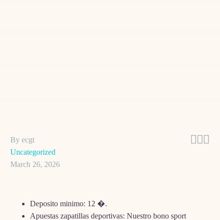



By ecgt
Uncategorized
March 26, 2026
Deposito minimo: 12 �.
Apuestas zapatillas deportivas: Nuestro bono sport