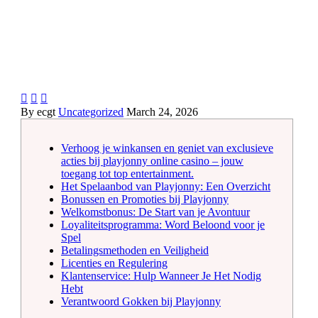



By ecgt
Uncategorized
March 24, 2026
Verhoog je winkansen en geniet van exclusieve
acties bij playjonny online casino – jouw
toegang tot top entertainment.
Het Spelaanbod van Playjonny: Een Overzicht
Bonussen en Promoties bij Playjonny
Welkomstbonus: De Start van je Avontuur
Loyaliteitsprogramma: Word Beloond voor je
Spel
Betalingsmethoden en Veiligheid
Licenties en Regulering
Klantenservice: Hulp Wanneer Je Het Nodig
Hebt
Verantwoord Gokken bij Playjonny