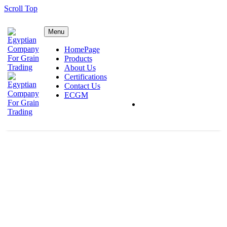
Scroll Top
Menu
HomePage
Products
About Us
Certifications
Contact Us
ECGM