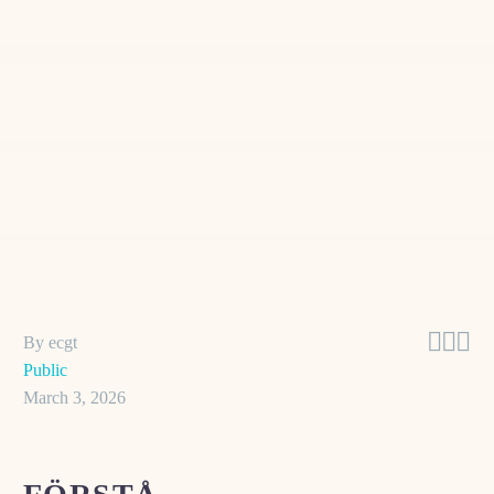



By ecgt
Public
March 3, 2026