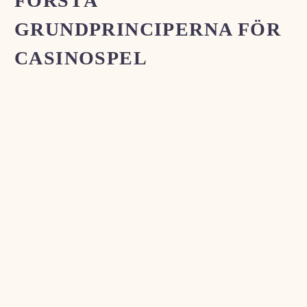
FÖRSTÅ
GRUNDPRINCIPERNA FÖR
CASINOSPEL
När det kommer till casinospel är det avgörande att förstå de
grundläggande principerna för att utveckla framgångsrika
strategier. Casinospel bygger på sannolikhet och slump, vilket
innebär att ingen strategi kan garantera vinst varje gång. Dock
kan en grundläggande förståelse för spelets regler och odds ge
spelare en fördel. Genom att sätta sig in i olika speltyper, som
kortspel,
spelsidor utan svensk licens
, slots och bordsspel, kan
spelare välja de spel som passar deras stil och preferenser bäst.